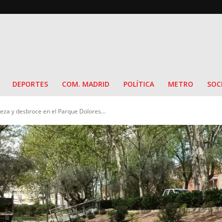
DEPORTES
COM. MADRID
POLÍTICA
METRO
SOC
eza y desbroce en el Parque Dolores...