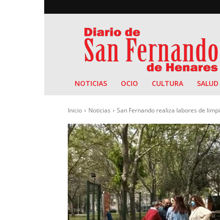
Diario
de
San
Fernando
NOTICIAS
OCIO
CULTURA
SALUD
Inicio
Noticias
San Fernando realiza labores de limpi