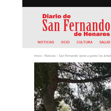
Diario
de
San
Fernando
NOTICIAS
OCIO
CULTURA
SALUD
Inicio
Noticias
San Fernando 'pone a punto' los árbole