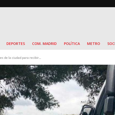
DEPORTES
COM. MADRID
POLÍTICA
METRO
SOC
s de la ciudad para recibir...