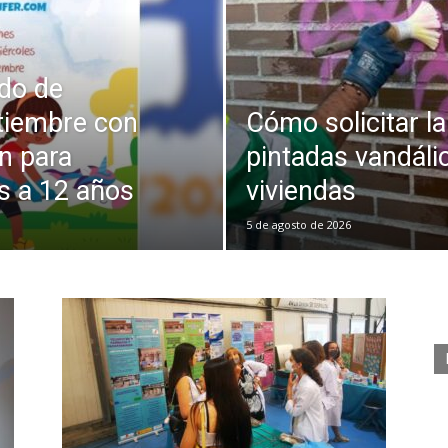
do de
tiembre con
Cómo solicitar la
n para
pintadas vandáli
s a 12 años
viviendas
5 de agosto de 2026