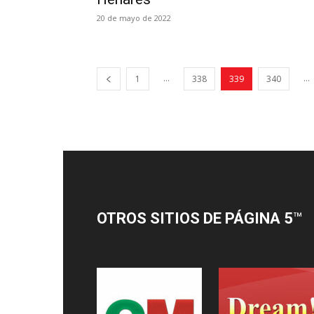
20 de mayo de 2022
...
...
1
338
339
340
OTROS SITIOS DE PÁGINA 5
™