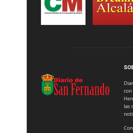
SO
Dia
con
Hena
las 
not
Con