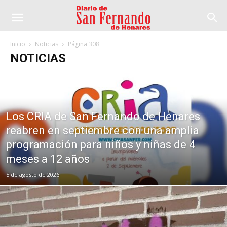
Inicio
Noticias
Página 308
NOTICIAS
Los CRIA de San Fernando de Henares
reabren en septiembre con una amplia
programación para niños y niñas de 4
meses a 12 años
5 de agosto de 2026