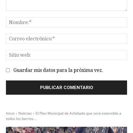
Comentario:
No
Co
el
Sit
we
Guardar mis datos para la próxima vez.