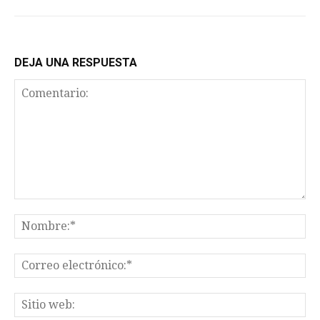
DEJA UNA RESPUESTA
Comentario:
No
Co
el
Sit
we