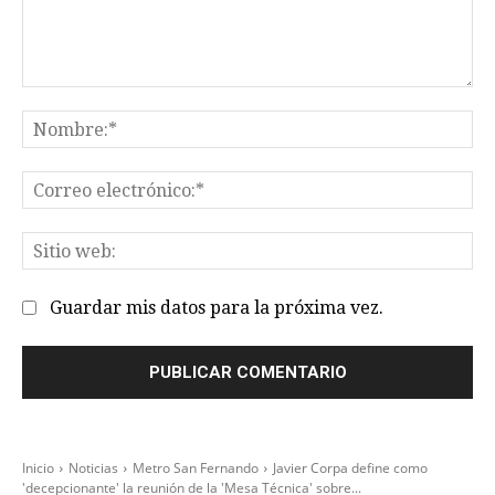
Comentario:
No
Co
el
Sit
we
Guardar mis datos para la próxima vez.