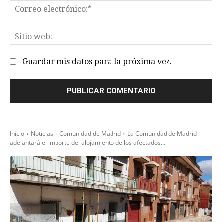
Co
el
Sit
we
Guardar mis datos para la próxima vez.