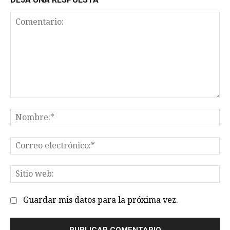
Comentario:
No
Co
el
Sit
we
Guardar mis datos para la próxima vez.