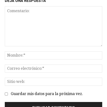
DEJA UNA RESPUESTA
Comentario:
No
Co
el
Sit
we
Guardar mis datos para la próxima vez.