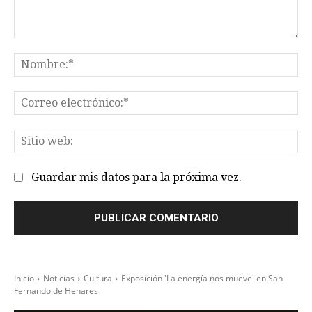
Comentario:
No
Co
el
Sit
we
Guardar mis datos para la próxima vez.