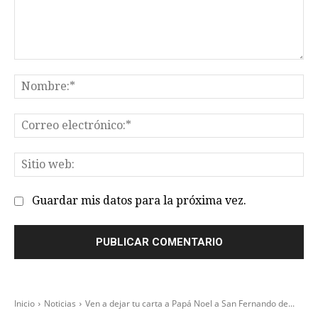
Comentario:
No
Co
el
Sit
we
Guardar mis datos para la próxima vez.