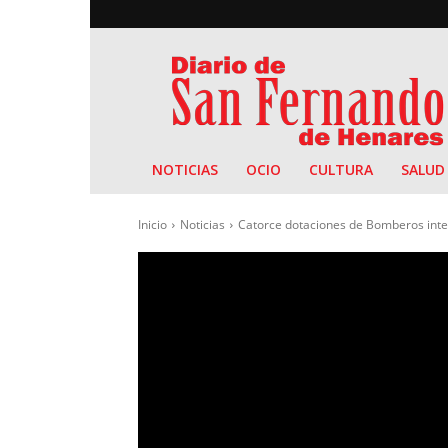
Diario
de
San
Fernando
NOTICIAS
OCIO
CULTURA
SALUD
Inicio
Noticias
Catorce dotaciones de Bomberos interv