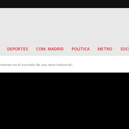
DEPORTES
COM. MADRID
POLÍTICA
METRO
SOC
ienen en el incendio de una nave industrial...