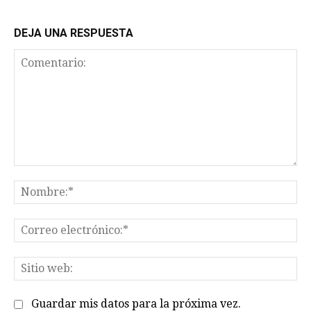
DEJA UNA RESPUESTA
Comentario:
No
Co
el
Sit
we
Guardar mis datos para la próxima vez.