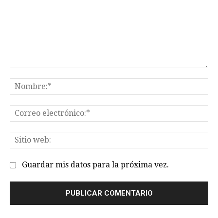
Comentario:
No
Co
el
Sit
we
Guardar mis datos para la próxima vez.