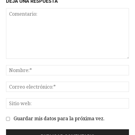
DEJA UNA RESPUESTA
Comentario:
No
Co
el
Sit
we
Guardar mis datos para la próxima vez.