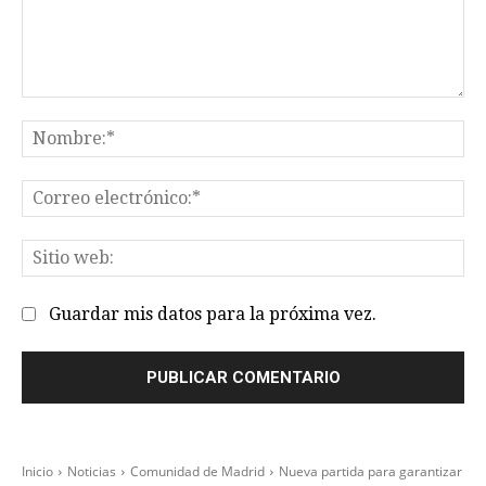
Comentario:
No
Co
el
Sit
we
Guardar mis datos para la próxima vez.