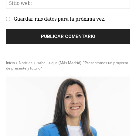
Sit
we
Guardar mis datos para la próxima vez.