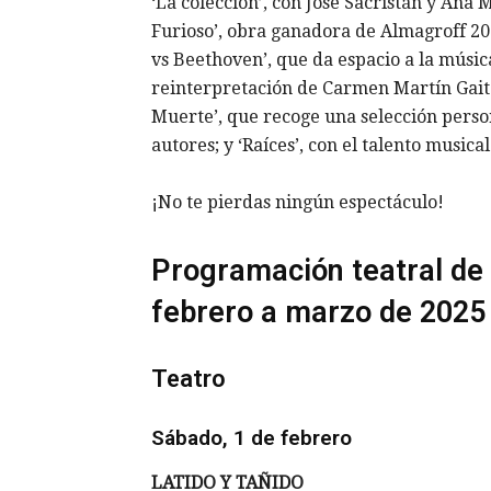
‘La colección’, con José Sacristán y Ana M
Furioso’, obra ganadora de Almagroff 2024
vs Beethoven’, que da espacio a la músic
reinterpretación de Carmen Martín Gaite
Muerte’, que recoge una selección pers
autores; y ‘Raíces’, con el talento music
¡No te pierdas ningún espectáculo!
Programación teatral de
febrero a marzo de 2025
Teatro
Sábado, 1 de febrero
LATIDO Y TA
Ñ
IDO