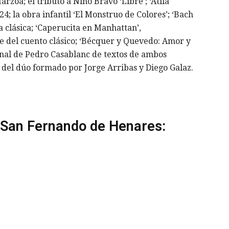
arzoa; el tributo a Nino Bravo ‘Libre’; ‘Atila
; la obra infantil ‘El Monstruo de Colores’; ‘Bach
a clásica; ‘Caperucita en Manhattan’,
 del cuento clásico; ‘Bécquer y Quevedo: Amor y
onal de Pedro Casablanc de textos de ambos
al del dúo formado por Jorge Arribas y Diego Galaz.
 San Fernando de Henares: