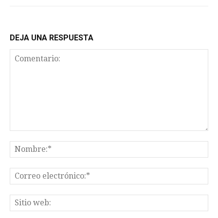
DEJA UNA RESPUESTA
Comentario:
No
Co
el
Sit
we