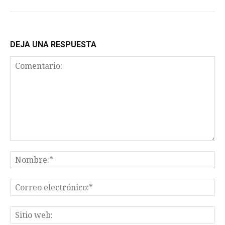
DEJA UNA RESPUESTA
Comentario:
No
Co
el
Sit