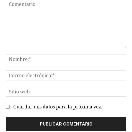
Comentario:
No
Co
el
Sit
we
Guardar mis datos para la próxima vez.