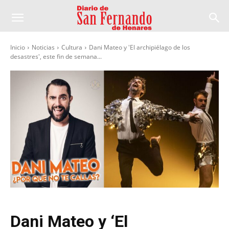
Inicio
Noticias
Cultura
Dani Mateo y 'El archipiélago de los
desastres', este fin de semana...
Dani Mateo y ‘El