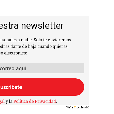
estra newsletter
sonales a nadie. Solo te enviaremos
odrás darte de baja cuando quieras.
o electrónico:
gal
y la
Política de Privacidad
.
We're
by
SendX