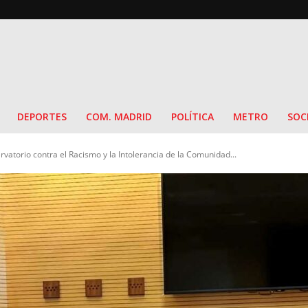
DEPORTES
COM. MADRID
POLÍTICA
METRO
SOC
vatorio contra el Racismo y la Intolerancia de la Comunidad...