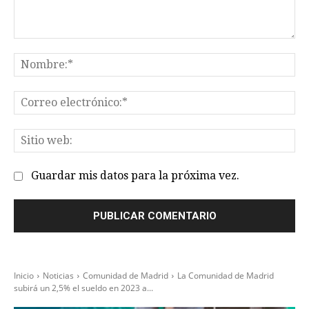
Comentario:
No
Co
el
Sit
we
Guardar mis datos para la próxima vez.