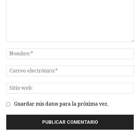
Comentario:
No
Co
el
Sit
we
Guardar mis datos para la próxima vez.