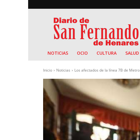
Diario
de
San
Fernando
NOTICIAS
OCIO
CULTURA
SALUD
Inicio
Noticias
Los afectados de la línea 7B de Metro