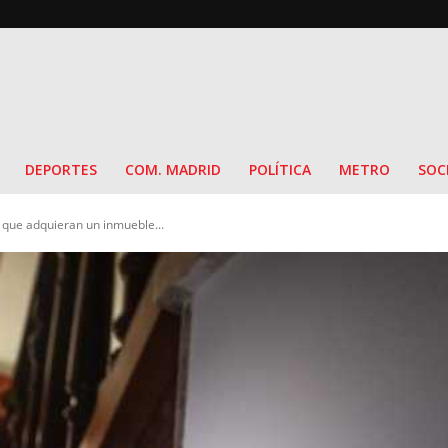
DEPORTES
COM. MADRID
POLÍTICA
METRO
SOC
 que adquieran un inmueble...