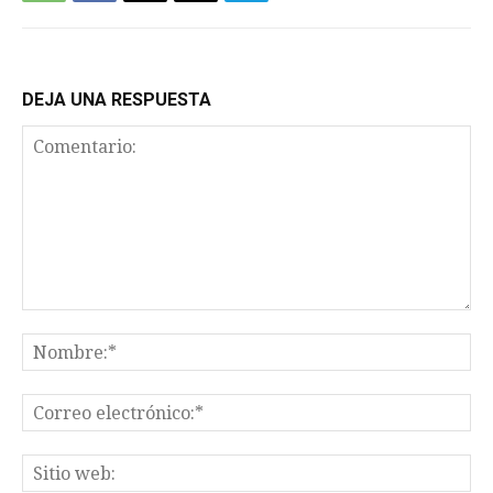
DEJA UNA RESPUESTA
Comentario:
No
Co
el
Sit