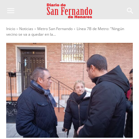
Inicio
Noticias
Metro San Fernando
Línea 7B de Metro: "Ningún
vecino se va a quedar en la...