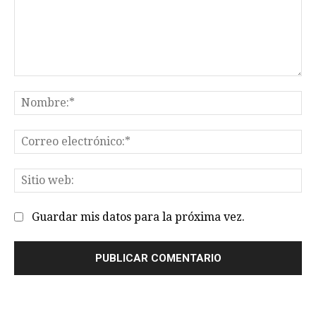
Comentario:
No
Co
el
Sit
we
Guardar mis datos para la próxima vez.