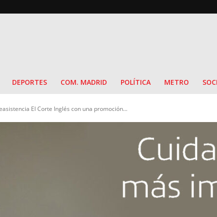
DEPORTES
COM. MADRID
POLÍTICA
METRO
SOC
easistencia El Corte Inglés con una promoción...