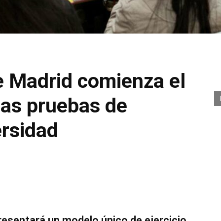
 Madrid comienza el
las pruebas de
ersidad
esentará un modelo único de ejercicio,