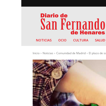
Diario
de
San
Fernando
NOTICIAS
OCIO
CULTURA
SALUD
Inicio
Noticias
Comunidad de Madrid
El plazo de so