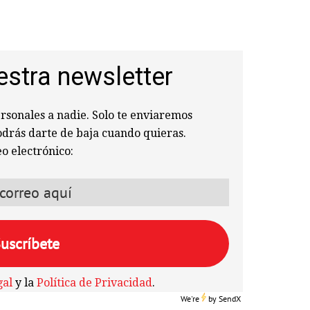
estra newsletter
sonales a nadie. Solo te enviaremos
odrás darte de baja cuando quieras.
o electrónico:
gal
y la
Política de Privacidad
.
We're
by
SendX