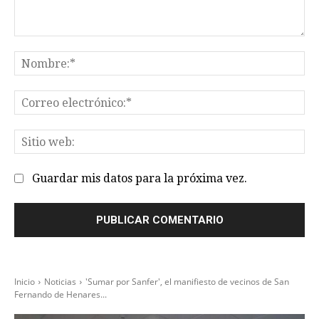
Comentario:
No
Co
el
Sit
we
Guardar mis datos para la próxima vez.