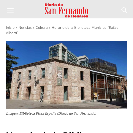
Inicio
Noticias
Cultura
Horario de la Biblioteca Municipal ‘Rafael
Alberti’
Imagen: Biblioteca Plaza España (Diario de San Fernando)