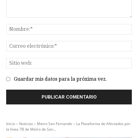
Comentario:
No
Co
el
Sit
we
Guardar mis datos para la próxima vez.