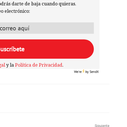
odrás darte de baja cuando quieras.
o electrónico:
gal
y la
Política de Privacidad
.
We're
by
SendX
Siguiente