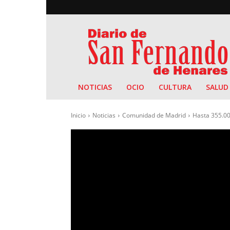
Diario
de
San
Fernando
NOTICIAS
OCIO
CULTURA
SALUD
Inicio
Noticias
Comunidad de Madrid
Hasta 355.00