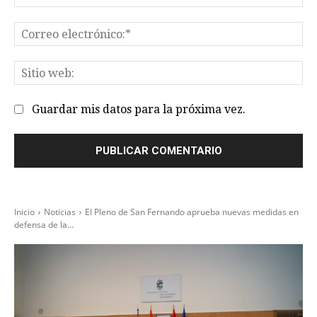
Co
el
Sit
we
Guardar mis datos para la próxima vez.