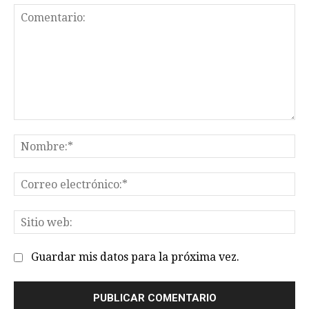
Comentario:
No
Co
el
Sit
we
Guardar mis datos para la próxima vez.