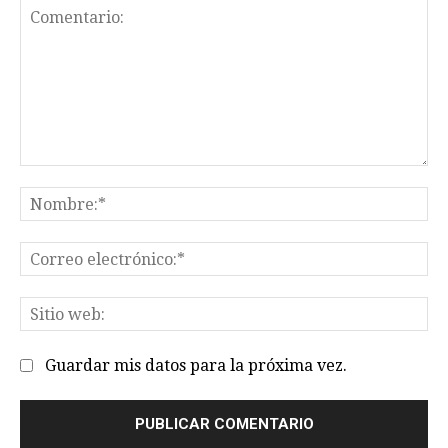
Comentario:
No
Co
el
Sit
we
Guardar mis datos para la próxima vez.