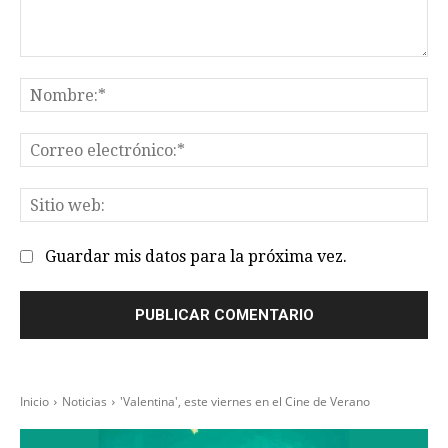
Comentario:
No
Co
el
Sit
we
Guardar mis datos para la próxima vez.