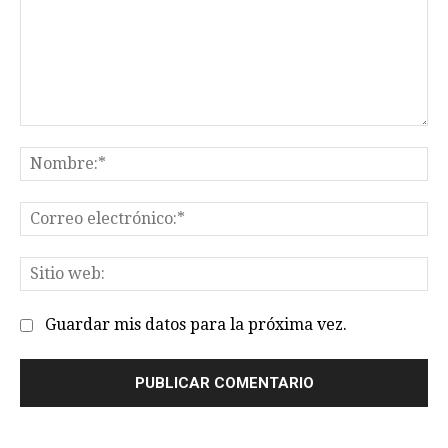
Comentario:
No
Co
el
Sit
we
Guardar mis datos para la próxima vez.