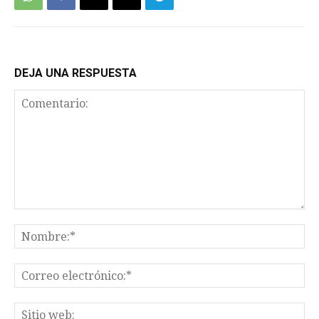
DEJA UNA RESPUESTA
Comentario:
No
Co
el
Sit