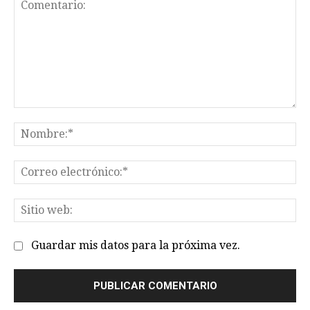
Comentario:
No
Co
el
Sit
we
Guardar mis datos para la próxima vez.