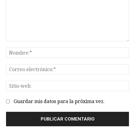
Comentario:
No
Co
el
Sit
we
Guardar mis datos para la próxima vez.