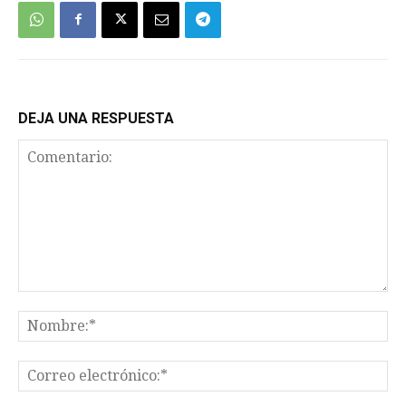
DEJA UNA RESPUESTA
Comentario:
No
Co
el