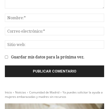
Comentario:
No
Co
el
Sit
we
Guardar mis datos para la próxima vez.