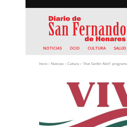
Diario
de
San
Fernando
NOTICIAS
OCIO
CULTURA
SALUD
Inicio
Noticias
Cultura
'Vive Sanfer Abril': program