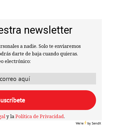
estra newsletter
sonales a nadie. Solo te enviaremos
odrás darte de baja cuando quieras.
o electrónico:
gal
y la
Política de Privacidad
.
We're
by
SendX