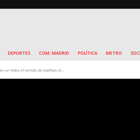
DEPORTES
COM. MADRID
POLÍTICA
METRO
SOC
n vídeo el vertido de toallitas al...