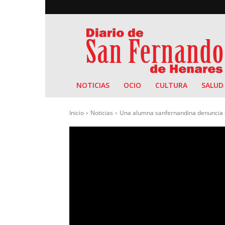
Diario
de
San
Fernando
NOTICIAS
OCIO
CULTURA
SALUD
Inicio
Noticias
Una alumna sanfernandina denuncia en u