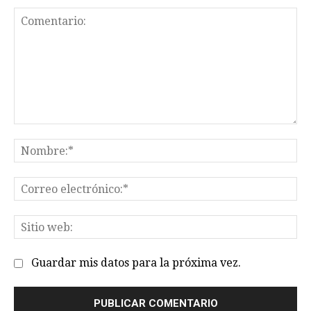
Comentario:
No
Co
el
Sit
we
Guardar mis datos para la próxima vez.