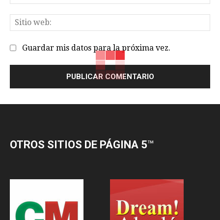
el
Sit
we
Guardar mis datos para la próxima vez.
OTROS SITIOS DE PÁGINA 5
™