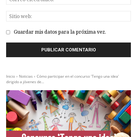
el
Sit
we
Guardar mis datos para la próxima vez.