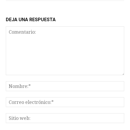
DEJA UNA RESPUESTA
Comentario:
No
Co
el
Sit
we